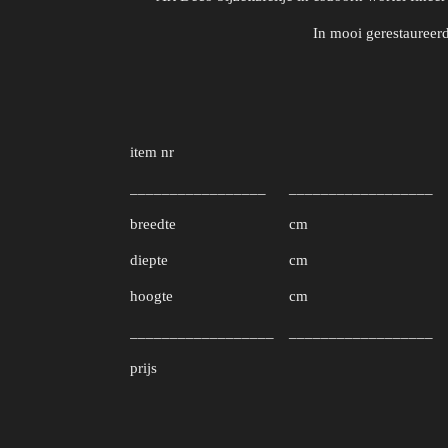
In mooi gerestaureerd
item nr
_________________
__________________
breedte
cm
diepte
cm
hoogte
cm
__________________
__________________
prijs