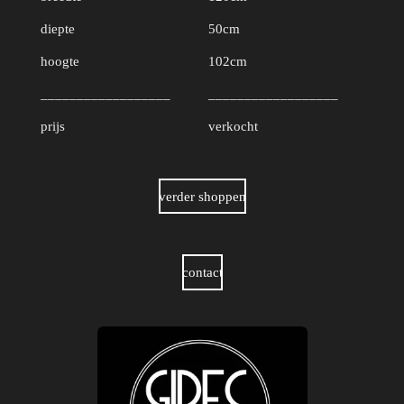
diepte
50cm
hoogte
102cm
__________________
__________________
prijs
verkocht
verder shoppen
contact