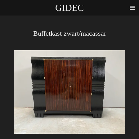
GIDEC
Ga
direct
naar
de
Buffetkast zwart/macassar
hoofdinhoud